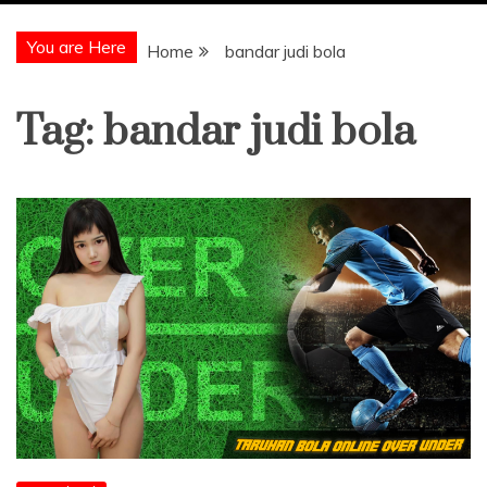
You are Here
Home
bandar judi bola
Tag:
bandar judi bola