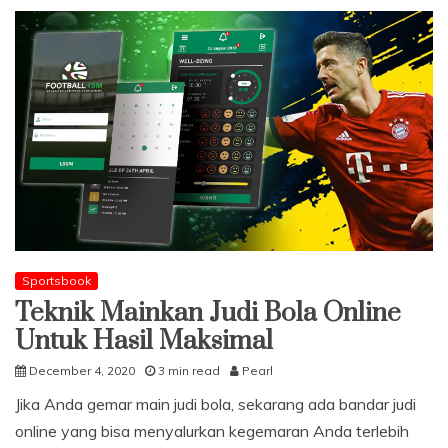
Over
Under
Goal,
Begini
Aturan
Dan
Tipsnya
Sportsbook
Teknik Mainkan Judi Bola Online
Untuk Hasil Maksimal
December 4, 2020
3 min read
Pearl
Jika Anda gemar main judi bola, sekarang ada bandar judi
online yang bisa menyalurkan kegemaran Anda terlebih