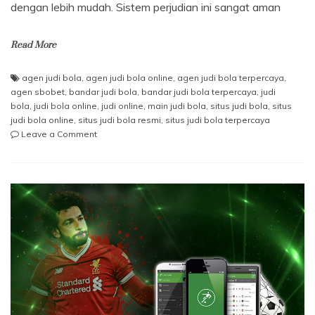
dengan lebih mudah. Sistem perjudian ini sangat aman
Read More
agen judi bola
,
agen judi bola online
,
agen judi bola terpercaya
,
agen sbobet
,
bandar judi bola
,
bandar judi bola terpercaya
,
judi
bola
,
judi bola online
,
judi online
,
main judi bola
,
situs judi bola
,
situs
judi bola online
,
situs judi bola resmi
,
situs judi bola terpercaya
on
Leave a Comment
Teknik
Mainkan
Judi
Bola
Online
Untuk
Hasil
Maksimal