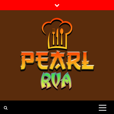
Skip
to
content