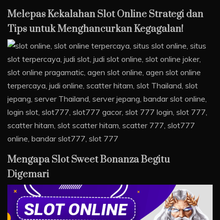
Melepas Kekalahan Slot Online Strategi dan
Tips untuk Menghancurkan Kegagalan!
Mengapa Slot Sweet Bonanza Begitu
Digemari