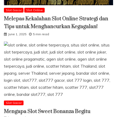
Slot Gacor
Slot Online
Melepas Kekalahan Slot Online Strategi dan
Tips untuk Menghancurkan Kegagalan!
June 1, 2025
5 min read
Slot Gacor
Mengapa Slot Sweet Bonanza Begitu