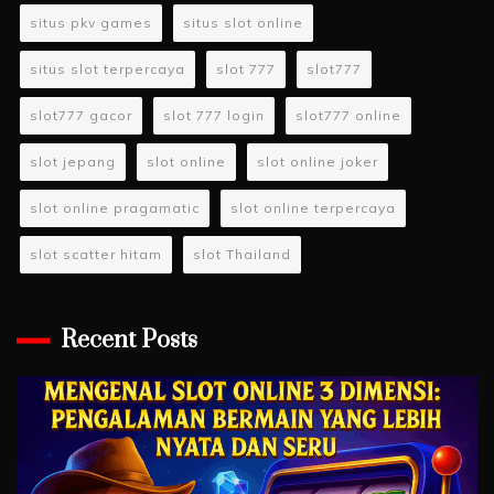
situs pkv games
situs slot online
situs slot terpercaya
slot 777
slot777
slot777 gacor
slot 777 login
slot777 online
slot jepang
slot online
slot online joker
slot online pragamatic
slot online terpercaya
slot scatter hitam
slot Thailand
Recent Posts