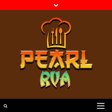
Skip
to
content