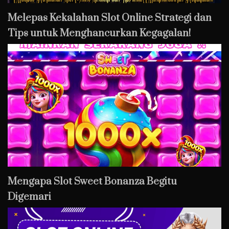
Melepas Kekalahan Slot Online Strategi dan
Tips untuk Menghancurkan Kegagalan!
Mengapa Slot Sweet Bonanza Begitu
Digemari