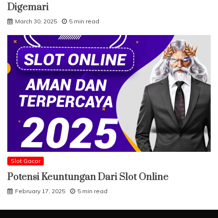
Digemari
March 30, 2025
5 min read
Slot Gacor
Potensi Keuntungan Dari Slot Online
February 17, 2025
5 min read