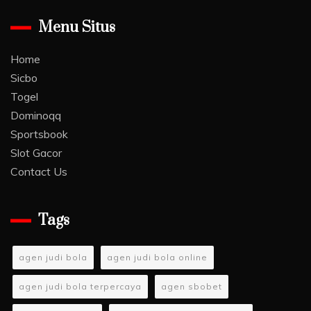
Menu Situs
Home
Sicbo
Togel
Dominoqq
Sportsbook
Slot Gacor
Contact Us
Tags
agen judi bola
agen judi bola online
agen judi bola terpercaya
agen sbobet