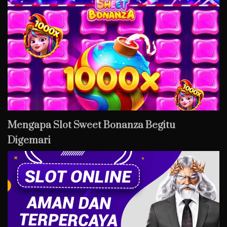
Mengapa Slot Sweet Bonanza Begitu
Digemari