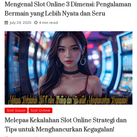
Mengenal Slot Online 3 Dimensi: Pengalaman
Bermain yang Lebih Nyata dan Seru
July 29, 2025
4 min read
Slot Gacor
Slot Online
Melepas Kekalahan Slot Online Strategi dan
Tips untuk Menghancurkan Kegagalan!