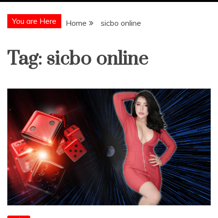
You are Here
Home
sicbo online
Tag:
sicbo online