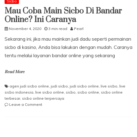
Sicbo
Mau Coba Main Sicbo Di Bandar
Online? Ini Caranya
November 4, 2020
3 min read
Pearl
Sekarang ini, jika mau mainkan judi dadu seperti permainan
sicbo di kasino, Anda bisa lakukan dengan mudah. Caranya
tentu melalui layanan bandar online yang sekarang
Read More
agen judi sicbo online
,
judi sicbo
,
judi sicbo online
,
live sicbo
,
live
sicbo indonesia
,
live sicbo online
,
sicbo
,
sicbo online
,
sicbo online
terbesar
,
sicbo online terpercaya
on
Leave a Comment
Mau
Coba
Main
Sicbo
Di