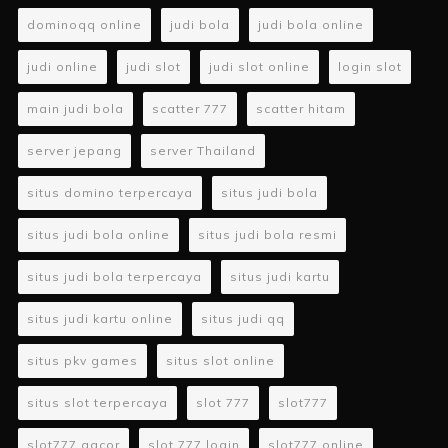
dominoqq online
judi bola
judi bola online
judi online
judi slot
judi slot online
login slot
main judi bola
scatter 777
scatter hitam
server jepang
server Thailand
situs domino terpercaya
situs judi bola
situs judi bola online
situs judi bola resmi
situs judi bola terpercaya
situs judi kartu
situs judi kartu online
situs judi qq
situs pkv games
situs slot online
situs slot terpercaya
slot 777
slot777
slot777 gacor
slot 777 login
slot777 online