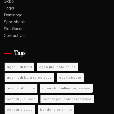
Sicbo
Togel
Dominoqq
Sportsbook
Slot Gacor
Contact Us
Tags
agen judi bola
agen judi bola online
agen judi bola terpercaya
agen sbobet
agen slot online
agen slot online terpercaya
bandar judi bola
bandar judi bola terpercaya
bandar slot777
bandar slot online