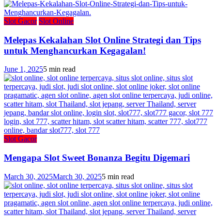
Slot Gacor
Slot Online
Melepas Kekalahan Slot Online Strategi dan Tips
untuk Menghancurkan Kegagalan!
June 1, 2025
5 min read
Slot Gacor
Mengapa Slot Sweet Bonanza Begitu Digemari
March 30, 2025
March 30, 2025
5 min read