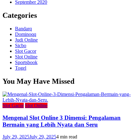
September 2020
Categories
Bandarq
Dominoqq
Judi Online
Sicbo
Slot Gacor
Slot Online
Sportsbook
Togel
You May Have Missed
Slot Gacor
Slot Online
Mengenal Slot Online 3 Dimensi: Pengalaman
Bermain yang Lebih Nyata dan Seru
July 29, 2025
July 29, 2025
4 min read