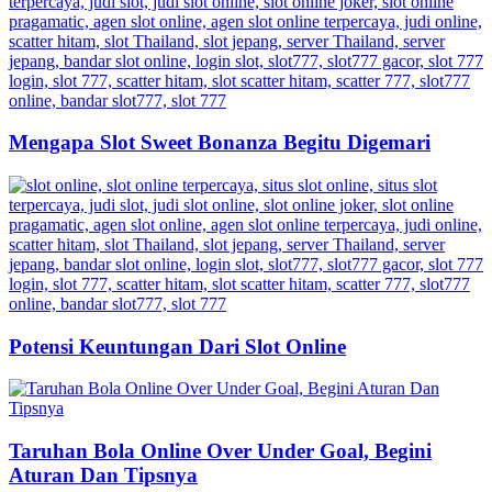
Mengapa Slot Sweet Bonanza Begitu Digemari
Potensi Keuntungan Dari Slot Online
Taruhan Bola Online Over Under Goal, Begini
Aturan Dan Tipsnya