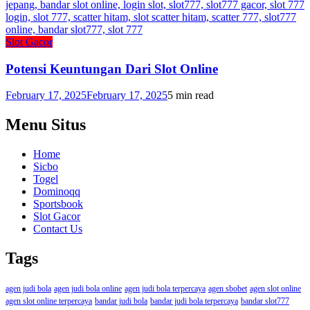
Slot Gacor
Potensi Keuntungan Dari Slot Online
February 17, 2025
February 17, 2025
5 min read
Menu Situs
Home
Sicbo
Togel
Dominoqq
Sportsbook
Slot Gacor
Contact Us
Tags
agen judi bola
agen judi bola online
agen judi bola terpercaya
agen sbobet
agen slot online
agen slot online terpercaya
bandar judi bola
bandar judi bola terpercaya
bandar slot777