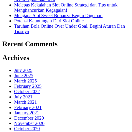
Melepas Kekalahan Slot Online Strategi dan Tips untuk
Konvensional
Menghancurkan Kegagalan!
Mengapa Slot Sweet Bonanza Begitu Digemari
Potensi Keuntungan Dari Slot Online
Taruhan Bola Online Over Under Goal, Begini Aturan Dan
Tipsnya
Recent Comments
Archives
July 2025
June 2025
March 2025
February 2025
October 2022
July 2021
March 2021
February 2021
January 2021
December 2020
November 2020
October 2020