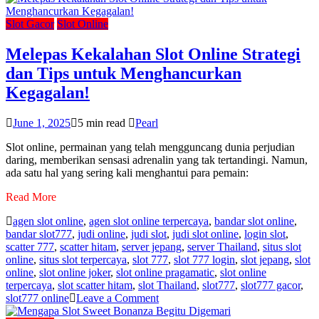
Slot
Online
Slot Gacor
Slot Online
3
Dimensi:
Melepas Kekalahan Slot Online Strategi
Pengalaman
dan Tips untuk Menghancurkan
Bermain
yang
Kegagalan!
Lebih
Nyata
June 1, 2025
5 min read
Pearl
dan
Seru
Slot online, permainan yang telah mengguncang dunia perjudian
daring, memberikan sensasi adrenalin yang tak tertandingi. Namun,
ada satu hal yang sering kali menghantui para pemain:
Read More
agen slot online
,
agen slot online terpercaya
,
bandar slot online
,
bandar slot777
,
judi online
,
judi slot
,
judi slot online
,
login slot
,
scatter 777
,
scatter hitam
,
server jepang
,
server Thailand
,
situs slot
online
,
situs slot terpercaya
,
slot 777
,
slot 777 login
,
slot jepang
,
slot
online
,
slot online joker
,
slot online pragamatic
,
slot online
terpercaya
,
slot scatter hitam
,
slot Thailand
,
slot777
,
slot777 gacor
,
on
slot777 online
Leave a Comment
Melepas