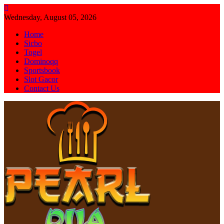
Skip
to
Wednesday, August 05, 2026
content
Home
Sicbo
Togel
Dominoqq
Sportsbook
Slot Gacor
Contact Us