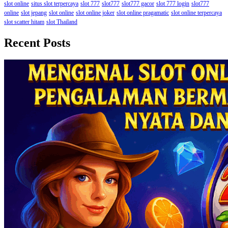
slot online
situs slot terpercaya
slot 777
slot777
slot777 gacor
slot 777 login
slot777
online
slot jepang
slot online
slot online joker
slot online pragamatic
slot online terpercaya
slot scatter hitam
slot Thailand
Recent Posts