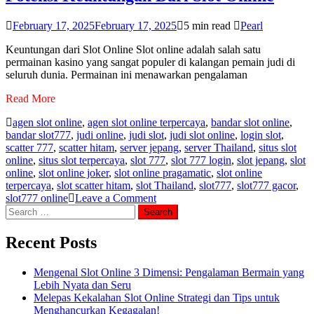
Begitu
Digemari
February 17, 2025
February 17, 2025
5 min read
Pearl
Keuntungan dari Slot Online Slot online adalah salah satu
permainan kasino yang sangat populer di kalangan pemain judi di
seluruh dunia. Permainan ini menawarkan pengalaman
Read More
agen slot online
,
agen slot online terpercaya
,
bandar slot online
,
bandar slot777
,
judi online
,
judi slot
,
judi slot online
,
login slot
,
scatter 777
,
scatter hitam
,
server jepang
,
server Thailand
,
situs slot
online
,
situs slot terpercaya
,
slot 777
,
slot 777 login
,
slot jepang
,
slot
online
,
slot online joker
,
slot online pragamatic
,
slot online
terpercaya
,
slot scatter hitam
,
slot Thailand
,
slot777
,
slot777 gacor
,
on
slot777 online
Leave a Comment
Search
Potensi
for:
Keuntungan
Dari
Recent Posts
Slot
Online
Mengenal Slot Online 3 Dimensi: Pengalaman Bermain yang
Lebih Nyata dan Seru
Melepas Kekalahan Slot Online Strategi dan Tips untuk
Menghancurkan Kegagalan!