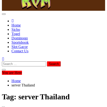
Home
Sicbo
Togel
Dominoqq
Sportsbook
Slot Gacor
Contact Us
Search
for:
You are Here
Home
server Thailand
Tag:
server Thailand