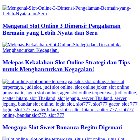
Mengenal Slot Online 3 Dimensi: Pengalaman
Bermain yang Lebih Nyata dan Seru
Melepas Kekalahan Slot Online Strategi dan Tips
untuk Menghancurkan Kegagalan!
Mengapa Slot Sweet Bonanza Begitu Digemari