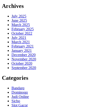
Archives
July 2025
June 2025
March 2025
February 2025
October 2022
July 2021
March 2021
February 2021
January 2021
December 2020
November 2020
October 2020
September 2020
Categories
Bandarq
Dominoqq
Judi Online
Sicbo
Slot Gacor