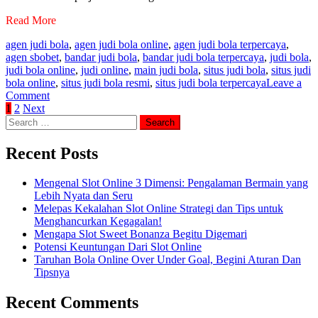
Read More
agen judi bola
,
agen judi bola online
,
agen judi bola terpercaya
,
agen sbobet
,
bandar judi bola
,
bandar judi bola terpercaya
,
judi bola
,
judi bola online
,
judi online
,
main judi bola
,
situs judi bola
,
situs judi
bola online
,
situs judi bola resmi
,
situs judi bola terpercaya
Leave a
on
Comment
Posts
Teknik
1
2
Next
Search
Mainkan
pagination
for:
Judi
Bola
Recent Posts
Online
Untuk
Mengenal Slot Online 3 Dimensi: Pengalaman Bermain yang
Hasil
Lebih Nyata dan Seru
Maksimal
Melepas Kekalahan Slot Online Strategi dan Tips untuk
Menghancurkan Kegagalan!
Mengapa Slot Sweet Bonanza Begitu Digemari
Potensi Keuntungan Dari Slot Online
Taruhan Bola Online Over Under Goal, Begini Aturan Dan
Tipsnya
Recent Comments