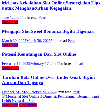
Melepas Kekalahan Slot Online Strategi dan Tips
untuk Menghancurkan Kegagalan!
June 1, 2025
5 min read
Pearl
Slot Gacor
Mengapa Slot Sweet Bonanza Begitu Digemari
March 30, 2025
March 30, 2025
5 min read
Pearl
Slot Gacor
Potensi Keuntungan Dari Slot Online
February 17, 2025
February 17, 2025
5 min read
Pearl
Sportsbook
Taruhan Bola Online Over Under Goal, Begini
Aturan Dan Tipsnya
October 24, 2022
October 24, 2022
4 min read
Pearl
Slot Gacor
Slot Online