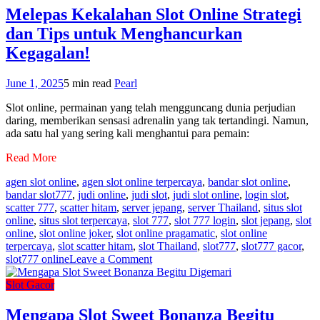
Dimensi:
Melepas Kekalahan Slot Online Strategi
Pengalaman
dan Tips untuk Menghancurkan
Bermain
yang
Kegagalan!
Lebih
Nyata
June 1, 2025
5 min read
Pearl
dan
Seru
Slot online, permainan yang telah mengguncang dunia perjudian
daring, memberikan sensasi adrenalin yang tak tertandingi. Namun,
ada satu hal yang sering kali menghantui para pemain:
Read More
agen slot online
,
agen slot online terpercaya
,
bandar slot online
,
bandar slot777
,
judi online
,
judi slot
,
judi slot online
,
login slot
,
scatter 777
,
scatter hitam
,
server jepang
,
server Thailand
,
situs slot
online
,
situs slot terpercaya
,
slot 777
,
slot 777 login
,
slot jepang
,
slot
online
,
slot online joker
,
slot online pragamatic
,
slot online
terpercaya
,
slot scatter hitam
,
slot Thailand
,
slot777
,
slot777 gacor
,
on
slot777 online
Leave a Comment
Melepas
Kekalahan
Slot Gacor
Slot
Online
Mengapa Slot Sweet Bonanza Begitu