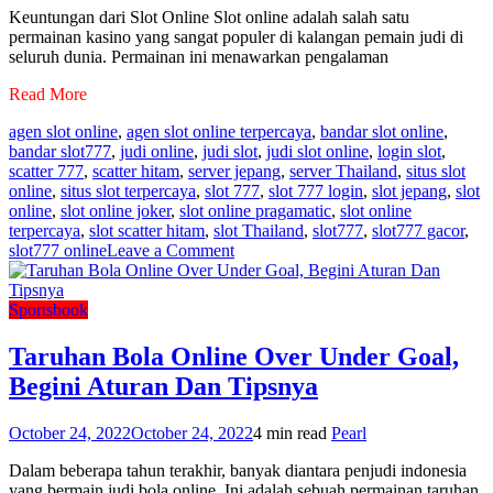
Keuntungan dari Slot Online Slot online adalah salah satu
permainan kasino yang sangat populer di kalangan pemain judi di
seluruh dunia. Permainan ini menawarkan pengalaman
Read More
agen slot online
,
agen slot online terpercaya
,
bandar slot online
,
bandar slot777
,
judi online
,
judi slot
,
judi slot online
,
login slot
,
scatter 777
,
scatter hitam
,
server jepang
,
server Thailand
,
situs slot
online
,
situs slot terpercaya
,
slot 777
,
slot 777 login
,
slot jepang
,
slot
online
,
slot online joker
,
slot online pragamatic
,
slot online
terpercaya
,
slot scatter hitam
,
slot Thailand
,
slot777
,
slot777 gacor
,
on
slot777 online
Leave a Comment
Potensi
Keuntungan
Dari
Sportsbook
Slot
Online
Taruhan Bola Online Over Under Goal,
Begini Aturan Dan Tipsnya
October 24, 2022
October 24, 2022
4 min read
Pearl
Dalam beberapa tahun terakhir, banyak diantara penjudi indonesia
yang bermain judi bola online. Ini adalah sebuah permainan taruhan