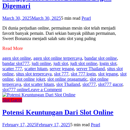
Strategi
Digemari
dan
Tips
untuk
March 30, 2025
March 30, 2025
5 min read
Pearl
Menghancurkan
Kegagalan!
Di dunia perjudian online, permainan mesin slot telah menjadi
favorit banyak pemain. Dari sekian banyak pilihan permainan,
Sweet Bonanza menjadi salah satu slot yang paling
Read More
agen slot online
,
agen slot online terpercaya
,
bandar slot online
,
bandar slot777
,
judi online
,
judi slot
,
judi slot online
,
login slot
,
scatter 777
,
scatter hitam
,
server jepang
,
server Thailand
,
situs slot
online
,
situs slot terpercaya
,
slot 777
,
slot 777 login
,
slot jepang
,
slot
online
,
slot online joker
,
slot online pragamatic
,
slot online
terpercaya
,
slot scatter hitam
,
slot Thailand
,
slot777
,
slot777 gacor
,
on
slot777 online
Leave a Comment
Mengapa
Slot
Slot Gacor
Sweet
Bonanza
Potensi Keuntungan Dari Slot Online
Begitu
Digemari
February 17, 2025
February 17, 2025
5 min read
Pearl