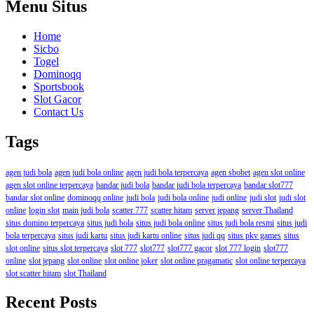
Menu Situs
Home
Sicbo
Togel
Dominoqq
Sportsbook
Slot Gacor
Contact Us
Tags
agen judi bola
agen judi bola online
agen judi bola terpercaya
agen sbobet
agen slot online
agen slot online terpercaya
bandar judi bola
bandar judi bola terpercaya
bandar slot777
bandar slot online
dominoqq online
judi bola
judi bola online
judi online
judi slot
judi slot
online
login slot
main judi bola
scatter 777
scatter hitam
server jepang
server Thailand
situs domino terpercaya
situs judi bola
situs judi bola online
situs judi bola resmi
situs judi
bola terpercaya
situs judi kartu
situs judi kartu online
situs judi qq
situs pkv games
situs
slot online
situs slot terpercaya
slot 777
slot777
slot777 gacor
slot 777 login
slot777
online
slot jepang
slot online
slot online joker
slot online pragamatic
slot online terpercaya
slot scatter hitam
slot Thailand
Recent Posts