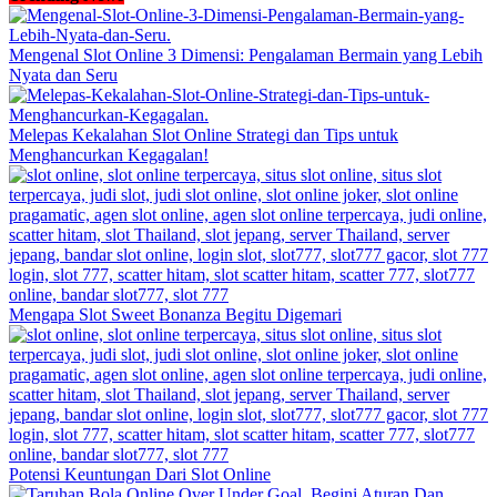
Mengenal Slot Online 3 Dimensi: Pengalaman Bermain yang Lebih
Nyata dan Seru
Melepas Kekalahan Slot Online Strategi dan Tips untuk
Menghancurkan Kegagalan!
Mengapa Slot Sweet Bonanza Begitu Digemari
Potensi Keuntungan Dari Slot Online