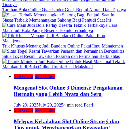
Taruhan Bola Online Over Under Goal, Begini Aturan Dan Tipsnya
Siasat Terbaik Memenangkan Sakong Bagi Penjudi Saat Ini
Cara
Main Judi Bola Parlay Beserta Teknik Terbaiknya
Trik Khusus Menang Judi Bandarq Online Pakai Ilmu Manajemen
Situs Togel Resmi Tawarkan Pasaran dan Permainan Berkualitas
Teknik
Mainkan Judi Bola Online Untuk Hasil Maksimal
Slot Gacor
Slot Online
Mengenal Slot Online 3 Dimensi: Pengalaman
Bermain yang Lebih Nyata dan Seru
July 29, 2025
July 29, 2025
4 min read
Pearl
Slot Gacor
Slot Online
Melepas Kekalahan Slot Online Strategi dan
Tips untuk Menghancurkan Kegagalan!