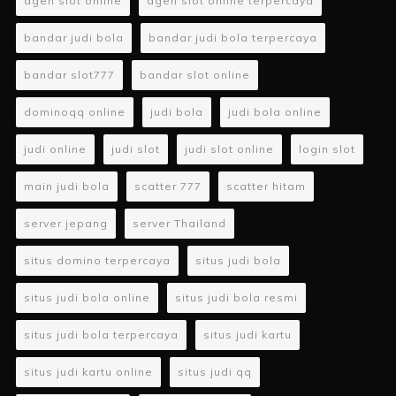
agen slot online
agen slot online terpercaya
bandar judi bola
bandar judi bola terpercaya
bandar slot777
bandar slot online
dominoqq online
judi bola
judi bola online
judi online
judi slot
judi slot online
login slot
main judi bola
scatter 777
scatter hitam
server jepang
server Thailand
situs domino terpercaya
situs judi bola
situs judi bola online
situs judi bola resmi
situs judi bola terpercaya
situs judi kartu
situs judi kartu online
situs judi qq