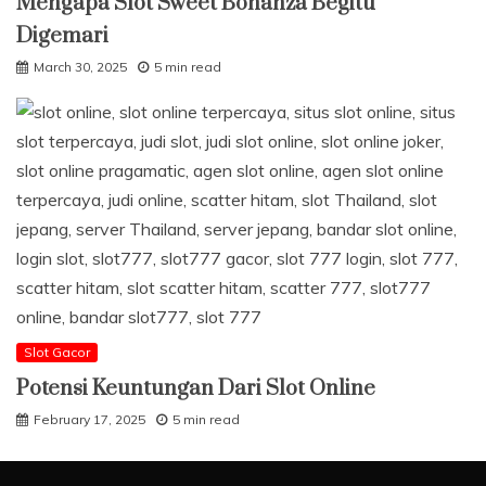
Mengapa Slot Sweet Bonanza Begitu
Digemari
March 30, 2025
5 min read
Slot Gacor
Potensi Keuntungan Dari Slot Online
February 17, 2025
5 min read