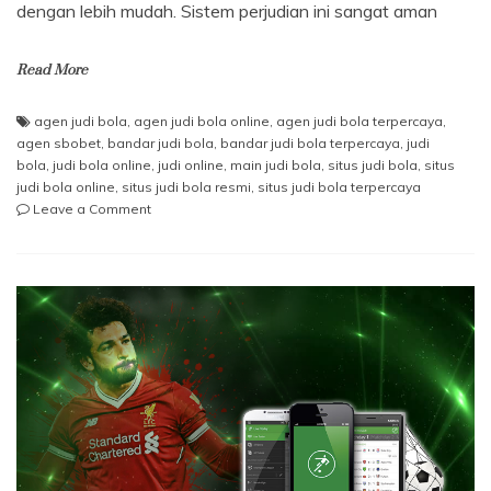
dengan lebih mudah. Sistem perjudian ini sangat aman
Read More
agen judi bola
,
agen judi bola online
,
agen judi bola terpercaya
,
agen sbobet
,
bandar judi bola
,
bandar judi bola terpercaya
,
judi
bola
,
judi bola online
,
judi online
,
main judi bola
,
situs judi bola
,
situs
judi bola online
,
situs judi bola resmi
,
situs judi bola terpercaya
on
Leave a Comment
Teknik
Mainkan
Judi
Bola
Online
Untuk
Hasil
Maksimal