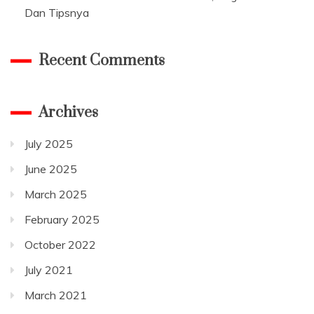
Dan Tipsnya
Recent Comments
Archives
July 2025
June 2025
March 2025
February 2025
October 2022
July 2021
March 2021