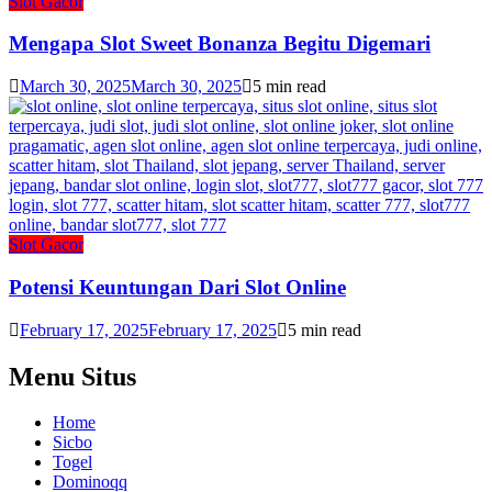
Slot Gacor
Mengapa Slot Sweet Bonanza Begitu Digemari
March 30, 2025
March 30, 2025
5 min read
Slot Gacor
Potensi Keuntungan Dari Slot Online
February 17, 2025
February 17, 2025
5 min read
Menu Situs
Home
Sicbo
Togel
Dominoqq