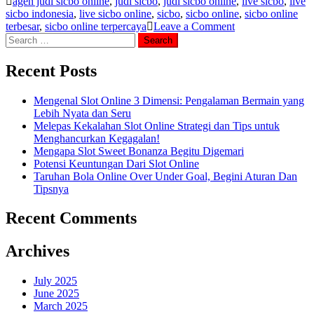
agen judi sicbo online
,
judi sicbo
,
judi sicbo online
,
live sicbo
,
live
sicbo indonesia
,
live sicbo online
,
sicbo
,
sicbo online
,
sicbo online
on
terbesar
,
sicbo online terpercaya
Leave a Comment
Search
Mau
for:
Coba
Main
Recent Posts
Sicbo
Di
Mengenal Slot Online 3 Dimensi: Pengalaman Bermain yang
Bandar
Lebih Nyata dan Seru
Online?
Melepas Kekalahan Slot Online Strategi dan Tips untuk
Ini
Menghancurkan Kegagalan!
Caranya
Mengapa Slot Sweet Bonanza Begitu Digemari
Potensi Keuntungan Dari Slot Online
Taruhan Bola Online Over Under Goal, Begini Aturan Dan
Tipsnya
Recent Comments
Archives
July 2025
June 2025
March 2025